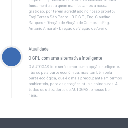
fundamentais, a quem manifestamos a nossa
gratidão, por terem acreditado no nosso projeto:
Engª Teresa São Pedro - D.G.G.E., Eng. Claudino
Marques - Direção de Viação de Coimbra e Eng.
António Amaral - Direção de Viação de Aveiro.
Atualidade
O GPL com uma alternativa inteligente
O AUTOGAS foi e será sempre uma opção inteligente,
não só pela parte económica, mas também pela
parte ecológica, que é o mais preocupante em termos
ambientais, para as gerações atuais e vindouras. A
todos os utilizadores de AUTOGAS, o nosso bem
haja...